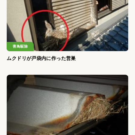
害鳥駆除
ムクドリが戸袋内に作った営巣