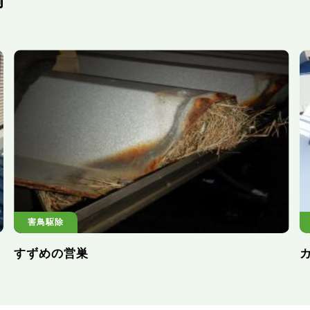
例
害鳥駆除
すずめの営巣