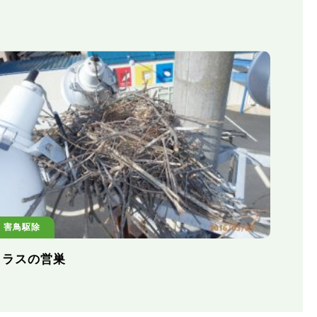
害鳥駆除
カラスの営巣