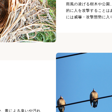
雨風の凌げる樹木や公園
的に人を攻撃することは
には威嚇・攻撃態勢に入
や、糞による臭いや汚れ